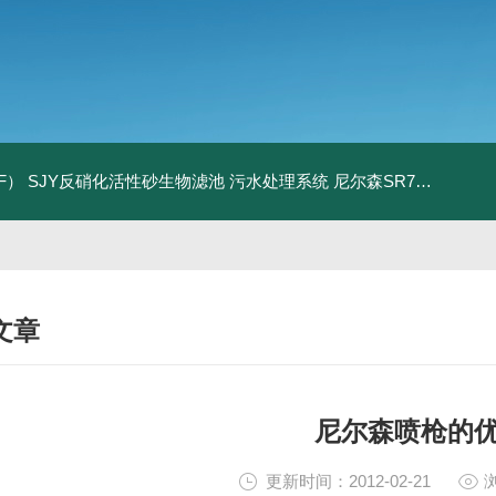
F）
SJY反硝化活性砂生物滤池
污水处理系统
尼尔森SR75防尘洒水喷枪水雾降尘喷枪北京供应
文章
NICAL ARTICLES
尼尔森喷枪的
更新时间：2012-02-21