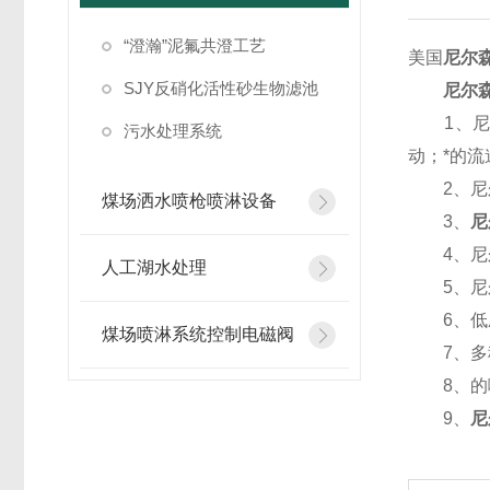
“澄瀚”泥氟共澄工艺
美国
尼尔
SJY反硝化活性砂生物滤池
尼尔
1、尼尔
污水处理系统
动；*的
2、尼尔
煤场洒水喷枪喷淋设备
3、
尼
4、尼尔
人工湖水处理
5、尼尔
6、低压
煤场喷淋系统控制电磁阀
7、多种
8、的喷
9、
尼