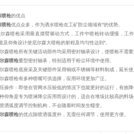
森喷枪
的优点
森喷枪
优点众多，作为洒水喷枪在工矿防尘领域有*的优势。
森喷枪采用垂直摆臂驱动方式，工作中喷枪转动缓慢，工作稳
流道及仰角设计使尼尔森大喷枪的射程及均匀性达到*。
森喷枪所有关键活动部件均采用密封轴承设计，使喷枪不需要
尔森喷枪
重型密封轴承，特别适用于粉尘环境中使用。
森喷枪底座采及关键部件采用铜或不锈钢等材料制成，延长使
森喷枪有多种喷嘴可供选择，应用环境更加广泛。
操作：即使在管网水压较低的情况下也能更好的运行，有效降
仰角是专为喷淋降尘应用而设计的，适合在堆垛比较高的料场
洒弧度调节控制机构，不会随着时间发生蠕变。
尔森喷枪
的优点除喷洒弧度外，无需任何调节，使用更方便。