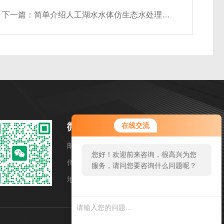
下一篇：
简单介绍人工湖水水体仿生态水处理工艺
微信扫一扫
在线交流
邮箱：dongweijx@126.com
您好！欢迎前来咨询，很高兴为您
传真：010-84545874
服务，请问您要咨询什么问题呢？
地址：北京市顺义区空港融慧园15-2号楼4层